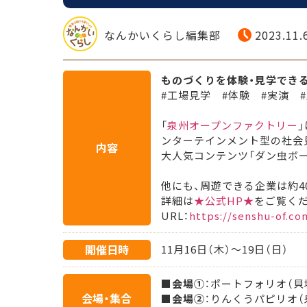
なんかいくらし編集部
2023.11.
ものづくりを体験・見学でき
#工場見学 #体験 #実演 
「
泉州オープンファクトリー
ンターテインメント型の社会
内容
大人気コンテンツ「ダン虫ボ
他にも、周遊できる企業は約4
詳細は
★公式HP★
をご覧くだ
URL：
https://senshu-of.co
開催日時
11月16日（木）～19日（日）
■
会場①
：ポートフォリオ（貝塚
会場・集合
■
会場②
：りんくうパピリオ（