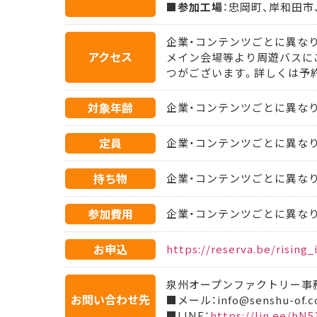
■
参加工場
：忠岡町、岸和田市
企業・コンテンツごとに異な
アクセス
メイン会場等より周遊バスに
つがございます。詳しくは予
対象年齢
企業・コンテンツごとに異な
定員
企業・コンテンツごとに異な
持ち物
企業・コンテンツごとに異な
参加費用
企業・コンテンツごとに異な
お申込
https://reserva.be/rising_
泉州オープンファクトリー事
お問い合わせ先
■メール：info@senshu-of.
■LINE：
https://lin.ee/hN