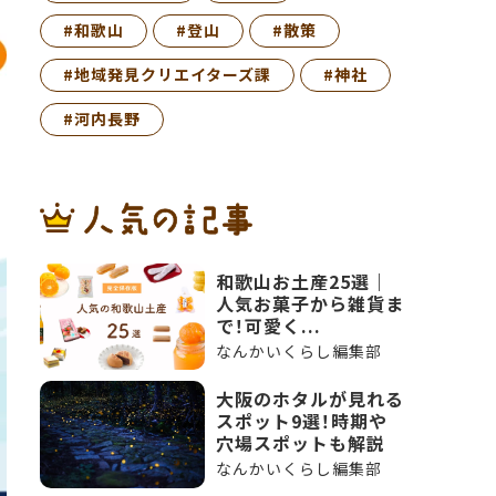
#和歌山
#登山
#散策
#地域発見クリエイターズ課
#神社
#河内長野
和歌山お土産25選｜
人気お菓子から雑貨ま
で！可愛く...
なんかいくらし編集部
大阪のホタルが見れる
スポット9選！時期や
穴場スポットも解説
なんかいくらし編集部