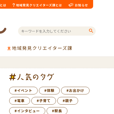
とは
地域発見クリエイターズ課とは
お知らせ
Search Button
Search
for:
地域発見クリエイターズ課
#イベント
#体験
#お出かけ
#電車
#子育て
#親子
#インタビュー
#駅長