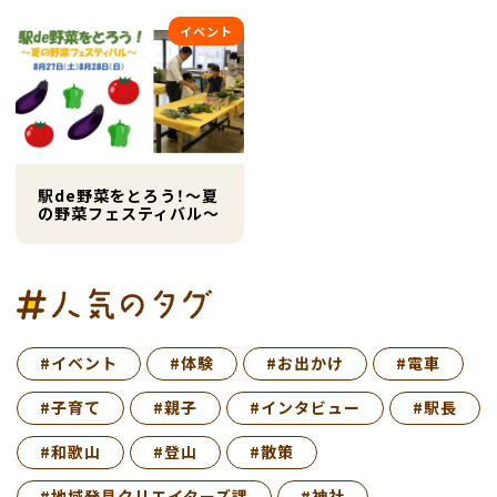
イベント
駅de野菜をとろう！～夏
の野菜フェスティバル～
#イベント
#体験
#お出かけ
#電車
#子育て
#親子
#インタビュー
#駅長
#和歌山
#登山
#散策
#地域発見クリエイターズ課
#神社