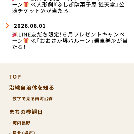
ーン
≪人形劇『ふしぎ駄菓子屋 銭天堂』公
演チケット≫が当たる！
2026.06.01
LINE友だち限定！６月プレゼントキャンペ
ーン
≪「おおさか堺バルーン」乗車券≫が当
たる！
TOP
沿線自治体を知る
数字で見る南海沿線
まちの参観日
河内長野
泉北（堺市）